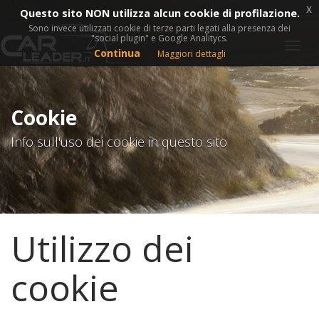
x
Questo sito NON utilizza alcun cookie di profilazione.
Sono invece utilizzati cookie di terze parti legati alla presenza dei
"social plugin" e Google Analitycs.
Togg
Continua
Maggiori dettagli
navig
Cookie
Info sull'uso dei cookie in questo sito
Utilizzo dei
cookie