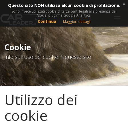
x
Questo sito NON utilizza alcun cookie di profilazione.
Sono invece utilizzati cookie di terze parti legati alla presenza dei
"social plugin" e Google Analitycs.
Togg
Continua
Maggiori dettagli
navig
Cookie
Info sull'uso dei cookie in questo sito
Utilizzo dei
cookie