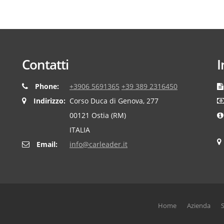
Contatti
I
Phone:
+3906 5691365
+39 389 2316450
Indirizzo:
Corso Duca di Genova, 277
00121 Ostia (RM)
ITALIA
Email:
info@carleader.it
Home
Azienda
S