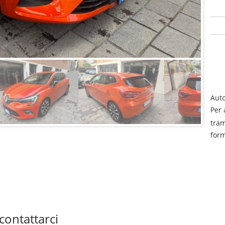
Aut
Per 
tram
form
contattarci