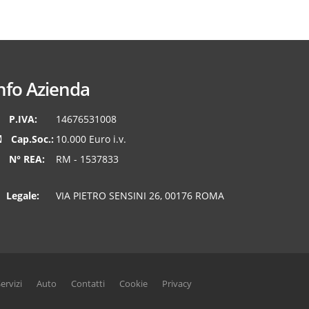
nfo Azienda
P.IVA:
14676531008
Cap.Soc.:
10.000 Euro i.v.
N° REA:
RM - 1537833
Legale:
VIA PIETRO SENSINI 26, 00176 ROMA
ervizi
Auto
Contatti
Cookie
Privacy