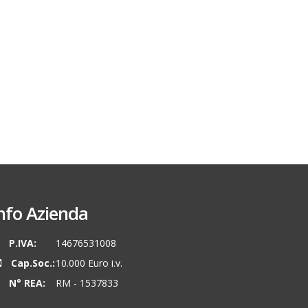
nfo Azienda
P.IVA:
14676531008
Cap.Soc.:
10.000 Euro i.v.
N° REA:
RM - 1537833