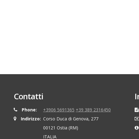
Contatti
I
Phone:
+3906 5691365
+39 389 2316450
Indirizzo:
Corso Duca di Genova, 277
00121 Ostia (RM)
ITALIA